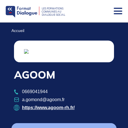
LES FORMATIONS
COMMUNES AU
DIALOGUE SOCIAL
Bascu
sur
le
Fil
Accueil
menu
mobil
d'Ariane
AGOOM
0669041944
a.gomond@agoom.fr
https://www.agoom-rh.fr/