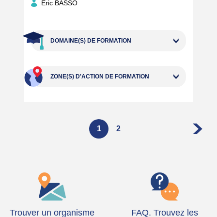
Eric BASSO
DOMAINE(S) DE FORMATION
ZONE(S) D'ACTION DE FORMATION
1
2
P
Pagination
P
P
a
a
a
g
g
g
e
e
e
s
u
i
v
a
n
Trouver un organisme
FAQ. Trouvez les