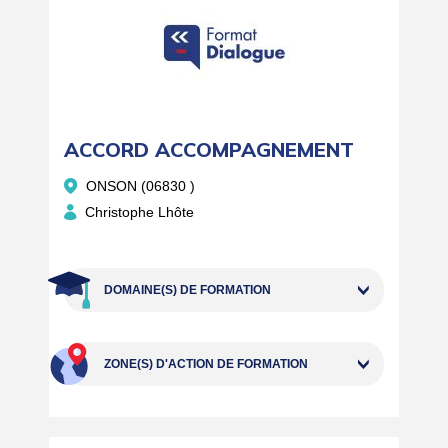
ORGANISATION DU TRAVAIL
PAYS DE LA LOIRE
QUALITÉ RELATIONNELLE
QVT
SSCT
PROVENCE-ALPES-CÔTE D'AZUR
RÉUNION
TRANSITION ÉCOLOGIQUE
TOUTE LA FRANCE
ACCORD ACCOMPAGNEMENT
ONSON (06830 )
Christophe Lhôte
DOMAINE(S) DE FORMATION
ZONE(S) D'ACTION DE FORMATION