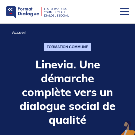
LES FORMATIONS
COMMUNES AU
DIALOGUE SOCIAL
Bascu
sur
le
Fil
Accueil
menu
mobil
d'Ariane
FORMATION COMMUNE
Linevia. Une
démarche
complète vers un
dialogue social de
qualité